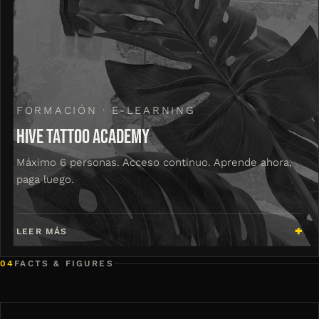
FORMACIÓN · E-LEARNING
HIVE TATTOO ACADEMY
Máximo 6 personas. Acceso continuo. Aprende ahora,
paga luego.
LEER MÁS
04
FACTS & FIGURES