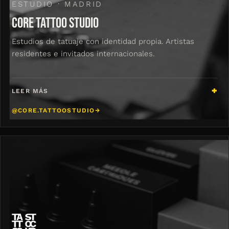
ESTUDIO · MADRID
CORE TATTOO STUDIO
Estudios de tatuaje con identidad propia. Artistas
residentes e invitados internacionales.
LEER MÁS
@CORE.TATTOOSTUDIO
→