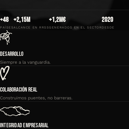
+48
+2,15M
+1,2M€
2020
PAÍSES
ALCANCE EN RRSS
GENERADOS EN EL SECTOR
DESDE
DESARROLLO
Siempre a la vanguardia.
COLABORACIÓN REAL
Construimos puentes, no barreras.
INTEGRIDAD EMPRESARIAL