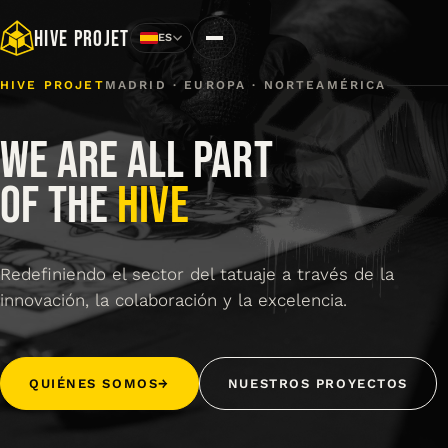
HIVE PROJET
Internacional
ES
Cambiar de idioma
HIVE PROJET
MADRID · EUROPA · NORTEAMÉRICA
Eventos
WE ARE ALL PART
CONTÁCTANOS
OF THE
HIVE
Redefiniendo el sector del tatuaje a través de la
innovación, la colaboración y la excelencia.
QUIÉNES SOMOS
→
NUESTROS PROYECTOS