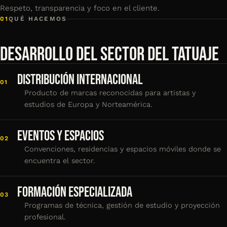
Respeto, transparencia y foco en el cliente.
01
QUÉ HACEMOS
DESARROLLO DEL SECTOR DEL TATUAJE
DISTRIBUCIÓN INTERNACIONAL
01
Producto de marcas reconocidas para artistas y
estudios de Europa y Norteamérica.
EVENTOS Y ESPACIOS
02
Convenciones, residencias y espacios móviles donde se
encuentra el sector.
FORMACIÓN ESPECIALIZADA
03
Programas de técnica, gestión de estudio y proyección
profesional.